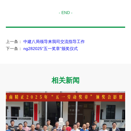
- END -
上一条：
中建八局领导来我司交流指导工作
下一条：
ng282025“五一奖章”颁奖仪式
相关新闻