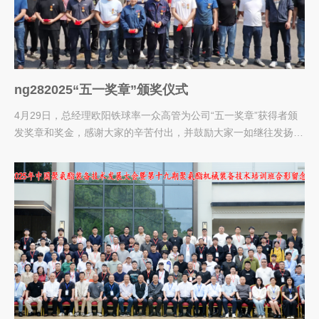
ng282025“五一奖章”颁奖仪式
4月29日，总经理欧阳铁球率一众高管为公司“五一奖章”获得者颁
发奖章和奖金，感谢大家的辛苦付出，并鼓励大家一如继往发扬优
良的工作作风，为ng28...